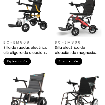
BC-EM808
BC-EM806
Silla de ruedas eléctrica
Silla eléctrica de
ultraligera de aleación
aleación de magnesio
de magnesio
para todo terreno |
Explorar más
Explorar más
Estructura resistente a la
corrosión para
aventuras al aire libre