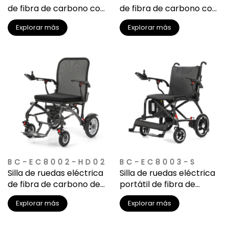
de fibra de carbono con
de fibra de carbono con
batería de litio ligera de
batería de litio ligera de
Explorar más
Explorar más
lujo
lujo
BC-EC8002-HD02
BC-EC8003-S
Silla de ruedas eléctrica
Silla de ruedas eléctrica
de fibra de carbono de
portátil de fibra de
lujo | Diseño ergonómico
carbono para coche y
Explorar más
Explorar más
premium y asiento
avión | Batería de litio
giratorio