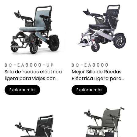
BC-EA8000-UP
BC-EA8000
Silla de ruedas eléctrica
Mejor Silla de Ruedas
ligera para viajes con
Eléctrica Ligera para
batería de litio
Viajes | Menos de 50 lb
Explorar más
Explorar más
desmontable