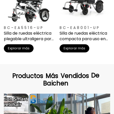
BC-EA5516-UP
BC-EA8001-UP
Silla de ruedas eléctrica
Silla de ruedas eléctrica
plegable ultraligera para
compacta para uso en
adultos
interiores y exteriores
Explorar más
Explorar más
Productos
Más
Vendidos
De
Baichen