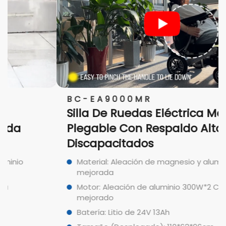
BC-EA9000MR
Silla De Ruedas Eléctrica Manual
Plegable Con Respaldo Alto Para
Discapacitados
Material: Aleación de magnesio y aluminio
mejorada
Motor: Aleación de aluminio 300W*2 Cepillo
mejorado
Batería: Litio de 24V 13Ah