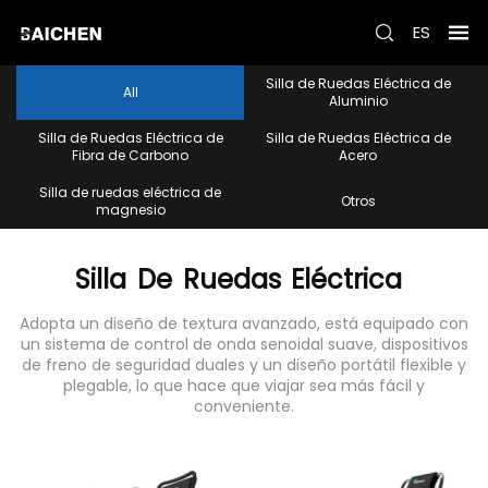
ES
Silla de Ruedas Eléctrica de
Todo
Aluminio
Silla de Ruedas Eléctrica de
Silla de Ruedas Eléctrica de
Fibra de Carbono
Acero
Silla de ruedas eléctrica de
Otros
magnesio
Silla
De
Ruedas
Eléctrica
Adopta un diseño de textura avanzado, está equipado con
un sistema de control de onda senoidal suave, dispositivos
de freno de seguridad duales y un diseño portátil flexible y
plegable, lo que hace que viajar sea más fácil y
conveniente.