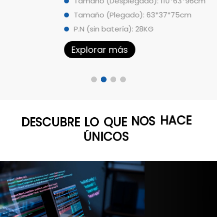
Tamaño (Desplegado): 110*63*96cm
Tamaño (Plegado): 63*37*75cm
P.N (sin batería): 28KG
Explorar más
DESCUBRE
LO
QUE
NOS
HACE
ÚNICOS