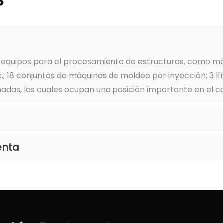
s
equipos para el procesamiento de estructuras, como má
.; 18 conjuntos de máquinas de moldeo por inyección; 3 lí
adas, las cuales ocupan una posición importante en el ca
enta