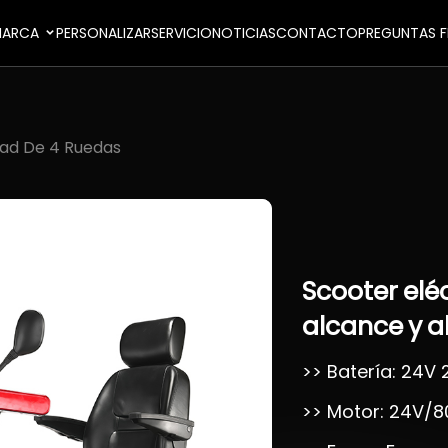
ARCA
PERSONALIZAR
SERVICIO
NOTICIAS
CONTACTO
PREGUNTAS F
dad De 4 Ruedas
Scooter
elé
alcance
y
a
>> Batería: 24V
>> Motor: 24V/