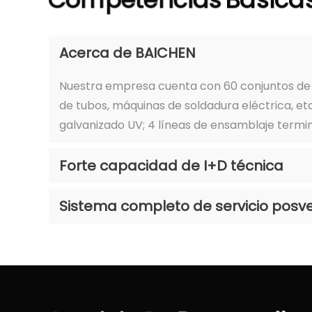
Competencias
Básica
Acerca de BAICHEN
Nuestra empresa cuenta con 60 conjuntos de 
de tubos, máquinas de soldadura eléctrica, etc
galvanizado UV; 4 líneas de ensamblaje termin
Forte capacidad de I+D técnica
Sistema completo de servicio posv