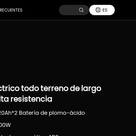
ES
RECUENTES
ctrico
todo
terreno
de
largo
lta
resistencia
 20Ah*2 Batería de plomo-ácido
800W