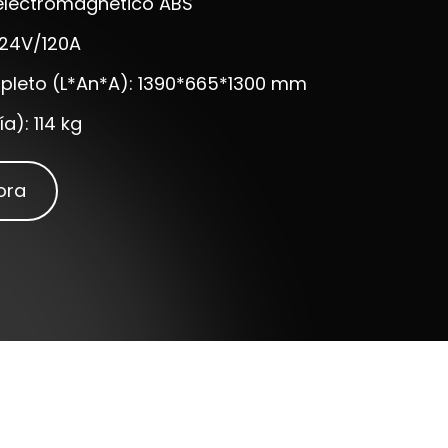
 electromagnético ABS
 24V/120A
leto (L*An*A): 1390*665*1300 mm
ía): 114 kg
ora