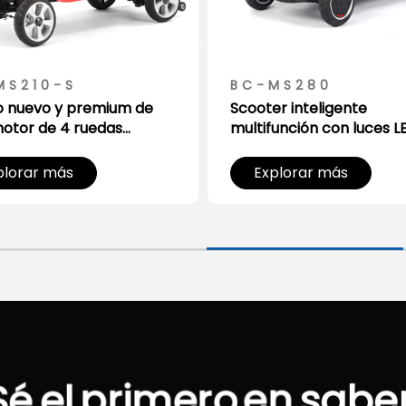
MS210-S
BC-MS280
o nuevo y premium de
Scooter inteligente
motor de 4 ruedas
multifunción con luces L
igero para personas
cesta de almacenamien
res
plorar más
Explorar más
Sé
el
primero
en
sabe