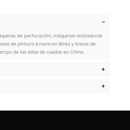
quinas de perforación, máquinas dobladoras
neas de pintura American Binks y líneas de
mpo de las sillas de ruedas en China.