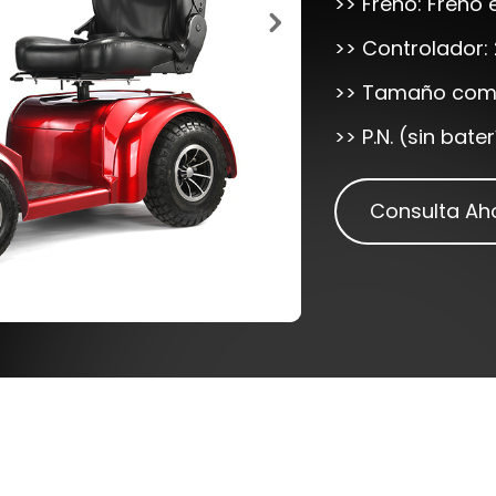
>> Freno: Freno
>> Controlador:
>> Tamaño comp
>> P.N. (sin bater
Consulta Ah