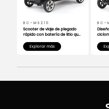
BC-MS210
BC-
able
Scooter de viaje de plegado
Diseñ
rápido con batería de litio que
ciclo
to
cabe en el maletero del coche
ultral
mayo
Explorar más
Ex