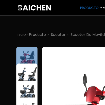
PRODUCTO
M
Inicio>
Producto
>
Scooter
>
Scooter De Movili