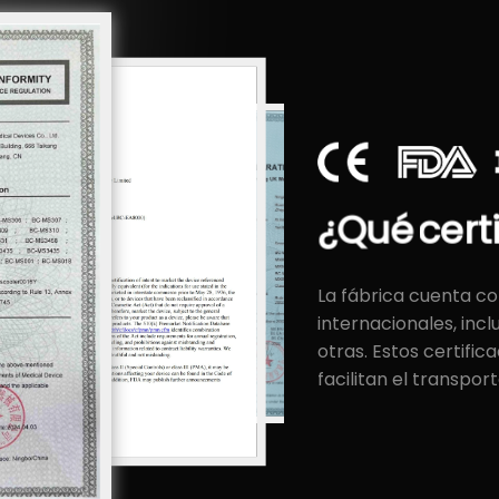
¿Qué
cert
La fábrica cuenta c
internacionales, inc
otras. Estos certific
facilitan el transpo