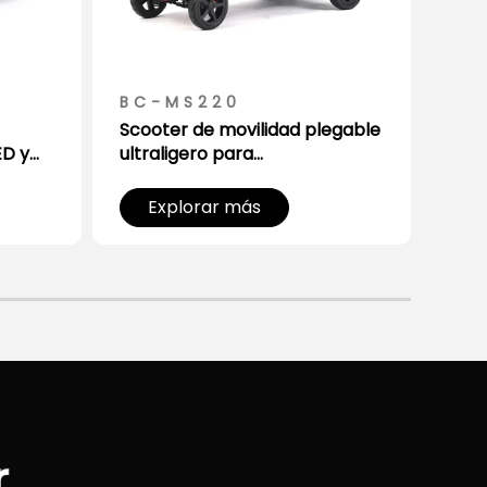
BC-MS220
BC
Scooter de movilidad plegable
Scoo
ED y
ultraligero para
rápi
to
almacenamiento compacto
cabe
Explorar más
E
r