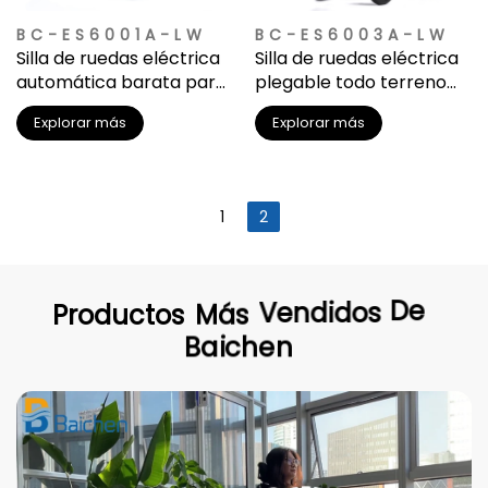
BC-ES6001A-LW
BC-ES6003A-LW
Silla de ruedas eléctrica
Silla de ruedas eléctrica
automática barata para
plegable todo terreno
adultos
reclinable
Explorar más
Explorar más
1
2
Productos
Más
Vendidos
De
Baichen