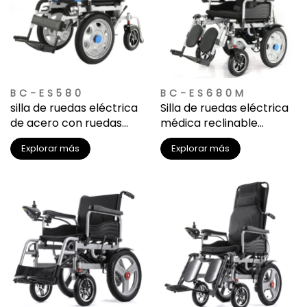
BC-ES580
BC-ES680M
silla de ruedas eléctrica
Silla de ruedas eléctrica
de acero con ruedas
médica reclinable
delanteras de 16
automática para
Explorar más
Explorar más
pulgadas
interiores, para personas
con discapacidad