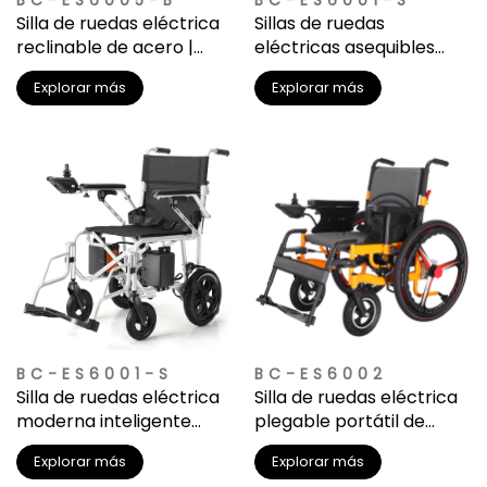
BC-ES6005-B
BC-ES6001-S
Silla de ruedas eléctrica
Sillas de ruedas
reclinable de acero |
eléctricas asequibles
Respaldo alto para
fabricadas con
Explorar más
Explorar más
soporte completo del
ferroaleaciones
cuerpo
BC-ES6001-S
BC-ES6002
Silla de ruedas eléctrica
Silla de ruedas eléctrica
moderna inteligente
plegable portátil de
personalizable
acero
Explorar más
Explorar más