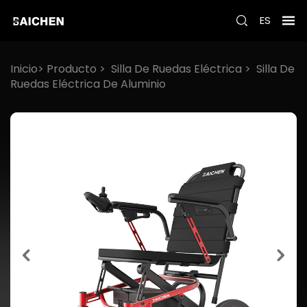
ES
Inicio>
Producto
>
Silla De Ruedas Eléctrica
>
Silla De
Ruedas Eléctrica De Aluminio