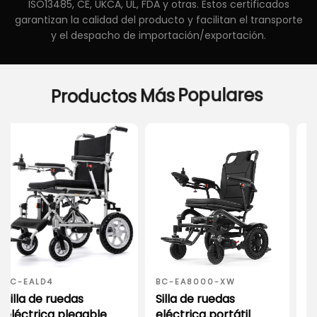
ISO13485, CE, UKCA, UL, FDA y otras. Estos certificados
garantizan la calidad del producto y facilitan el transporte
y el despacho de importación/exportación.
Productos
Más
Populares
BC-EA8000-XW
BC-EA8000-XS
Silla de ruedas
Silla de ruedas
eléctrica portátil
eléctrica portátil