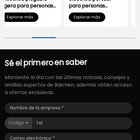
para personas
para personas
mayores
mayores | Plegado
Explorar más
Explorar más
fácil y transporte en
el maletero del coche
saber
Sé
el
primero
en
Mantente al día con las últimas noticias, consejos y
análisis expertos de Baichen, además obtén acceso
a ofertas exclusivas.
Código