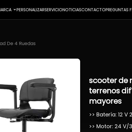
ARCA
PERSONALIZAR
SERVICIO
NOTICIAS
CONTACTO
PREGUNTAS F
dad De 4 Ruedas
scooter
de
terrenos
dif
mayores
>> Batería: 12 V
>> Motor: 24 V/