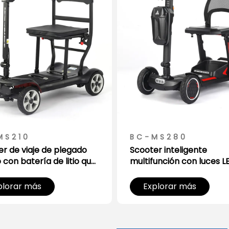
MS210
BC-MS280
r de viaje de plegado
Scooter inteligente
 con batería de litio que
multifunción con luces L
en el maletero del coche
cesta de almacenamien
plorar más
Explorar más