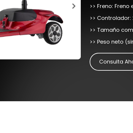
>> Freno: Freno
>> Controlador
>> Tamaño comp
>> Peso neto (si
Consulta Ah