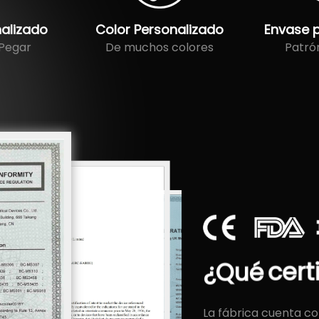
alizado
Color Personalizado
Envase 
 Pegar
De muchos colores
Patró
¿Qué
cert
La fábrica cuenta c