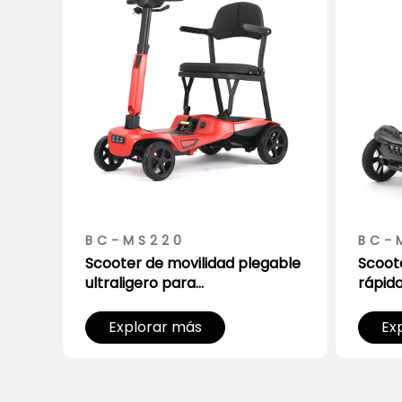
BC-MS220
BC-
Scooter de movilidad plegable
Scoote
 y
ultraligero para
rápido
o
almacenamiento compacto
cabe 
Explorar más
Ex