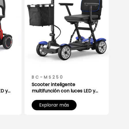
BC-MS250
BC
Scooter inteligente
Scoo
ED y
multifunción con luces LED y
ultr
to
cesta de almacenamiento
alm
Explorar más
E