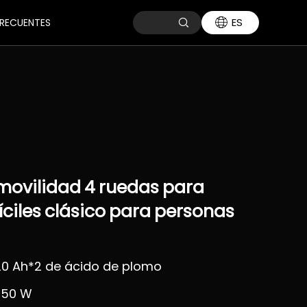
ES
RECUENTES
movilidad
4
ruedas
para
íciles
clásico
para
personas
 20 Ah*2 de ácido de plomo
350 W