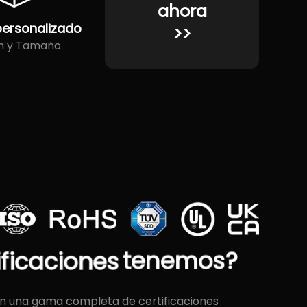
ahora
personalizado
>>
n y Tamaño
ificaciones
tenemos?
on una gama completa de certificaciones