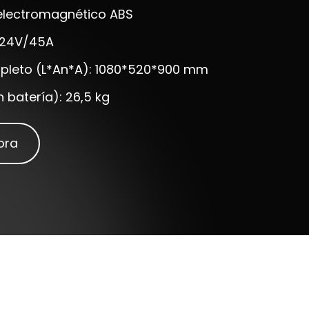
 electromagnético ABS
: 24V/45A
leto (L*An*A): 1080*520*900 mm
n batería): 26,5 kg
ora