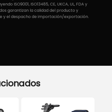
luyendo ISO9001, ISO13485, CE, UKCA, UL, FDA y
ados garantizan la calidad del producto y
rte y el despacho de importación/exportación.
acionados