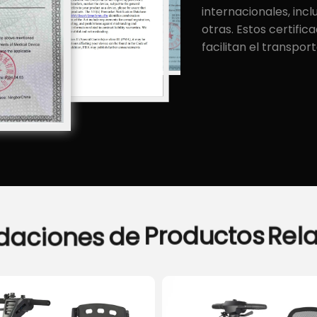
internacionales, inc
otras. Estos certific
facilitan el transpo
daciones
de
Productos
Rel