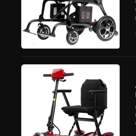
da
ricas de
nte...
ón
rs
influye