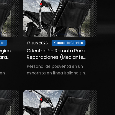
17 Jun 2026
tes
Casos de Clientes
égico
Orientación Remota Para
ara
Reparaciones (mediante
Documentos, Fotos Y
Personal de posventa en un
Vídeos)
 en
minorista en línea italiano sin
que
experiencia profesional en
oque
reparaciones. M***o, un
alto,
vendedor en línea de sillas de
ón. Un
ruedas con sede en Milán,
. ***hi,
enfrentó un problema: un cliente
mente
informó que su silla de ruedas no