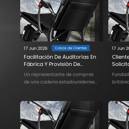
17 Jun 2026
17 Jun 
Casos de Clientes
Facilitación De Auditorías En
Client
Fábrica Y Provisión De
Solici
Documentación
Person
Un representante de compras
Fundad
(recha
de una cadena estadounidense
británi
Ternar
de farmacias reconocida por sus
prioriza
rigurosos procesos de
sosteni
calificación de proveedores. Una
usuario
importante cadena de
princi
farmacias del medio oeste
mayores
estadounidense planeaba
fundado