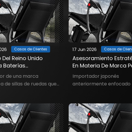
2026
17 Jun 2026
Casos de Clientes
Casos de Clien
e Del Reino Unido
Asesoramiento Estrat
ta Baterías
En Materia De Marca P
alizadas De LiFePO4
Ayudar Al Cliente A
or de una marca
Importador japonés
zando Las De Litio
Expandirse A Nuevos
ca de sillas de ruedas que
anteriormente enfocado
io)
Mercados
 la seguridad y la
productos de gama baja 
bilidad ambiental; los
deseaba cambiar su enf
s finales son
hacia el segmento medio-
palmente personas
pero carecía de orientaci
 que viven solas. Ch***,
importador de Osaka, el Sr
r de la marca británica
había adquirido anterior