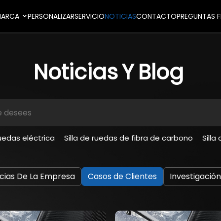
ARCA
PERSONALIZAR
SERVICIO
NOTICIAS
CONTACTO
PREGUNTAS F
Noticias
Y
Blog
ruedas eléctrica
Silla de ruedas de fibra de carbono
Silla
icias De La Empresa
Casos de Clientes
Investigación