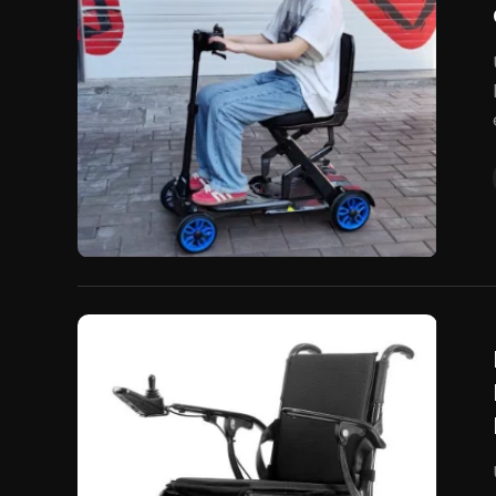
la ola
icados
 como
les