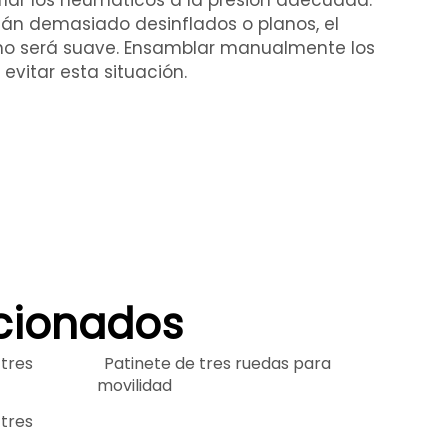
lar los neumáticos a la presión adecuada.
tán demasiado desinflados o planos, el
 no será suave. Ensamblar manualmente los
vitar esta situación.
acionados
 tres
Patinete de tres ruedas para
movilidad
 tres