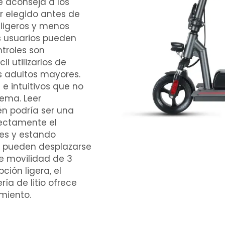
e aconseja a los
r elegido antes de
 ligeros y menos
s usuarios pueden
ntroles son
l utilizarlos de
os adultos mayores.
 e intuitivos que no
ema. Leer
n podría ser una
ectamente el
es y estando
s pueden desplazarse
de movilidad de 3
ión ligera, el
ría de litio
ofrece
imiento.