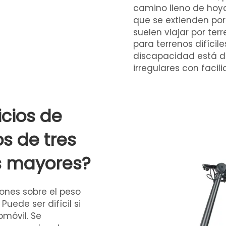
camino lleno de hoyo
que se extienden por
suelen viajar por terr
para terrenos difíci
discapacidad
está d
irregulares con facili
icios de
os de tres
s mayores?
nes sobre el peso
uede ser difícil si
omóvil. Se