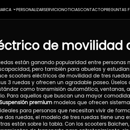
ARCA
PERSONALIZAR
SERVICIO
NOTICIAS
CONTACTO
PREGUNTAS F
léctrico de movilidad 
 ruedas están ganando popularidad entre personas
capacidad, pero también para abuelas y estudiante
ce scooters eléctricos de movilidad de tres rueda
 sus 3 ruedas y ofrecen un agradable paseo. Úselos
estándar como transmisión automática, ventanas, 
io. Para aquellos que buscan una mayor comodidad
 | Suspensión premium
modelos que ofrecen sistema
 ideales para personas que necesitan vivir de forma
de dos ruedas, el modelo de tres ruedas tiene una est
as están sobre la tabla. Con los scooters Baichen,