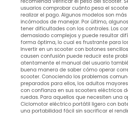
recomienda verificar el peso del scooter. S
usuarios comprobar cuánto pesa el scoote
realizar el pago. Algunos modelos son más
incómodos de manejar. Por último, alguno
tener dificultades con los controles. Los co
demasiado complejos y puede resultar difíci
forma óptima, lo cual es frustrante para l
Invertir en un scooter con botones sencillos
causen confusión puede reducir este probl
atentamente el manual del usuario tambié
buena manera de saber cómo operar corr
scooter. Conociendo los problemas comun
preparados para ellos, los adultos mayore
con confianza en sus scooters eléctricos 
ruedas. Para aquellos que necesiten una opc
Ciclomotor eléctrico portátil ligero con bate
una portabilidad fácil sin sacrificar el rend