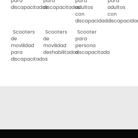
para
para
para
para
discapacitados
discapacitados
adultos
adultos
con
con
discapacidad
discapacida
Scooters
Scooters
Scooter
de
de
para
movilidad
movilidad
persona
para
deshabilitados
discapacitada
discapacitados