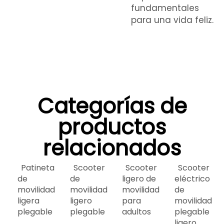
fundamentales
para una vida feliz.
Categorías de
productos
relacionados
Patineta
Scooter
Scooter
Scooter
de
de
ligero de
eléctrico
movilidad
movilidad
movilidad
de
ligera
ligero
para
movilidad
plegable
plegable
adultos
plegable
ligero