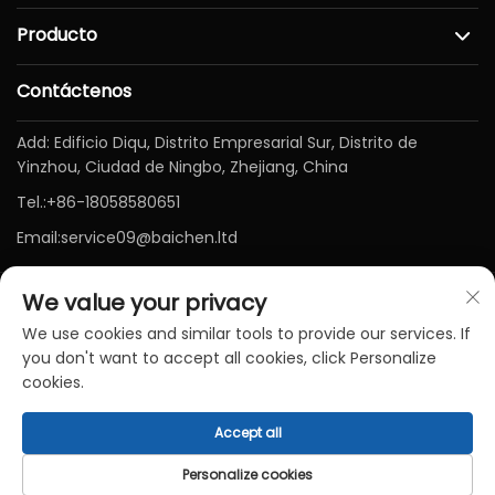
Producto
Contáctenos
Add: Edificio Diqu, Distrito Empresarial Sur, Distrito de
Yinzhou, Ciudad de Ningbo, Zhejiang, China
Tel.:
+86-18058580651
Email:
service09@baichen.ltd
We value your privacy
We use cookies and similar tools to provide our services. If
you don't want to accept all cookies, click Personalize
cookies.
Derechos de autor © Ningbo Baichen Medical Devices Co.,
Accept all
LTD. Todos los derechos reservados-
Política de
privacidad
-
BLOG
Personalize cookies