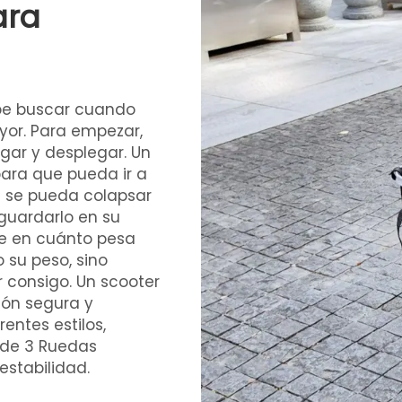
ara
ebe buscar cuando
yor. Para empezar,
egar y desplegar. Un
para que pueda ir a
e se pueda colapsar
 guardarlo en su
se en cuánto pesa
 su peso, sino
 consigo. Un scooter
ión segura y
entes estilos,
a de 3 Ruedas
estabilidad.