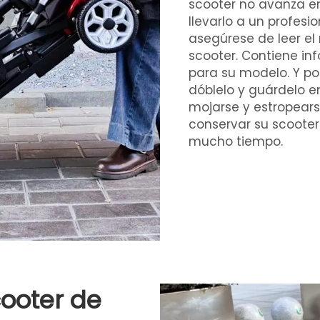
scooter no avanza e
llevarlo a un profesi
asegúrese de leer e
scooter. Contiene i
para su modelo. Y por
dóblelo y guárdelo en
mojarse y estropears
conservar su scoote
mucho tiempo.
ooter de