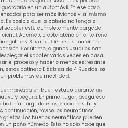
ema común es que el scooter es pesado.
 guardarlo en un automóvil. En ese caso,
pensados para ser más livianos y, al mismo
. Es posible que la batería no tenga el
e el scooter esté completamente cargado
adicional. Además, preste atención al terreno
regulares. Si va a utilizar su scooter con
ensión. Por último, algunos usuarios han
desplegar el scooter varias veces en casa.
izar el proceso y hacerlo menos estresante
n, estos
patineta Eléctrica de 4 Ruedas
los
on problemas de movilidad.
e permanezca en buen estado durante un
uave y segura. En primer lugar, asegúrese
la batería cargada e inspeccione si hay
 A continuación, revise los neumáticos
 o grietas. Los buenos neumáticos pueden
on un paño húmedo. Esto no solo hace que