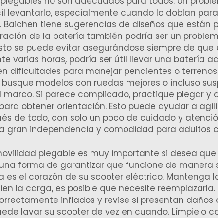
d plegables no son adecuados para todos. Un probl
il levantarlo, especialmente cuando lo doblan para
. Baichen tiene sugerencias de diseños que están 
ración de la batería también podría ser un problema
 Esto se puede evitar asegurándose siempre de qu
nte varias horas, podría ser útil llevar una batería 
n dificultades para manejar pendientes o terrenos ir
 busque modelos con ruedas mejores o incluso susp
el marco. Si parece complicado, practique plegar y 
para obtener orientación. Esto puede ayudar a agil
s de todo, con solo un poco de cuidado y atenció
na gran independencia y comodidad para adultos c
movilidad plegable es muy importante si desea qu
una forma de garantizar que funcione de manera s
ría es el corazón de su scooter eléctrico. Mantenga 
ien la carga, es posible que necesite reemplazarla.
rrectamente inflados y revise si presentan daños
de lavar su scooter de vez en cuando. Límpielo c