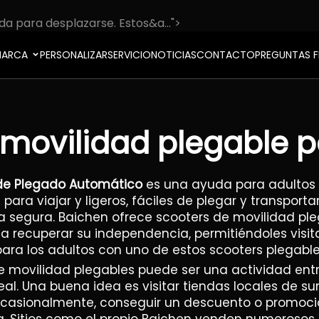
a para desplazarse. Estos&a...">
ARCA
PERSONALIZAR
SERVICIO
NOTICIAS
CONTACTO
PREGUNTAS F
 movilidad plegable p
a de Plegado Automático
es una ayuda para adultos
ara viajar y ligeros, fáciles de plegar y transporta
 segura. Baichen ofrece scooters de movilidad pleg
a recuperar su independencia, permitiéndoles visita
 para los adultos con uno de estos scooters plegabl
de movilidad plegables puede ser una actividad en
eal. Una buena idea es visitar tiendas locales de su
y, ocasionalmente, conseguir un descuento o promo